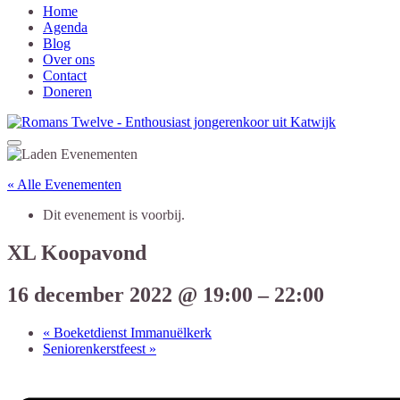
Home
Agenda
Blog
Over ons
Contact
Doneren
« Alle Evenementen
Dit evenement is voorbij.
XL Koopavond
16 december 2022 @ 19:00
–
22:00
«
Boeketdienst Immanuëlkerk
Seniorenkerstfeest
»