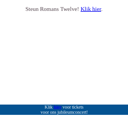
Steun Romans Twelve!
Klik hier
.
Klik
hier
voor tickets
voor ons jubileumconcert!